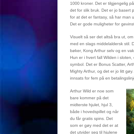
1000 kroner. Det er tilgjengelig p
det for slik bruk. Det er jo base
for at det er fantasy, så har man 
Det er gode muligheter for gevinst
Visuelt så ser det altså bra ut, o
med en slags middelaldersk stil. De
bøker, Kong Arthur selv og en va
Hun er i hvert fall Wilden i sloten
symbol. Det er Bonus Scatter, Arth
Mighty Arthur, og det er jo litt g
innsats for fem på en betalingslinj
Arthur Wild er noe som
bare kommer på det
midterste hjulet, hjul 3,
både i hovedspillet og når
du får gratis spins. Det
som er gøy med det er at
det utvider seg til hjulene