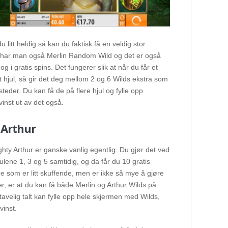
 litt heldig så kan du faktisk få en veldig stor
 så har man også Merlin Random Wild og det er også
g i gratis spins. Det fungerer slik at når du får et
t hjul, så gir det deg mellom 2 og 6 Wilds ekstra som
steder. Du kan få de på flere hjul og fylle opp
inst ut av det også.
 Arthur
hty Arthur er ganske vanlig egentlig. Du gjør det ved
lene 1, 3 og 5 samtidig, og da får du 10 gratis
oe som er litt skuffende, men er ikke så mye å gjøre
, er at du kan få både Merlin og Arthur Wilds på
avelig talt kan fylle opp hele skjermen med Wilds,
vinst.